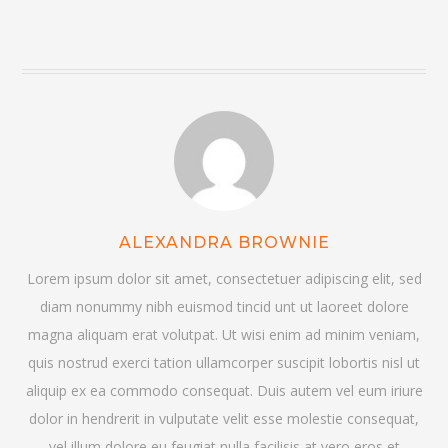
ALEXANDRA BROWNIE
Lorem ipsum dolor sit amet, consectetuer adipiscing elit, sed
diam nonummy nibh euismod tincid unt ut laoreet dolore
magna aliquam erat volutpat. Ut wisi enim ad minim veniam,
quis nostrud exerci tation ullamcorper suscipit lobortis nisl ut
aliquip ex ea commodo consequat. Duis autem vel eum iriure
dolor in hendrerit in vulputate velit esse molestie consequat,
vel illum dolore eu feugiat nulla facilisis at vero eros et